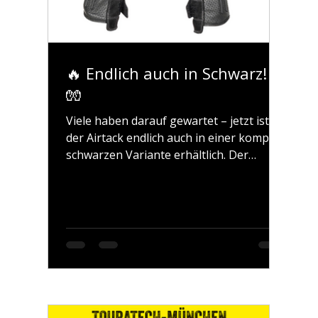
🔥 Endlich auch in Schwarz! 🖤
🧤
Viele haben darauf gewartet – jetzt ist
der Airtack endlich auch in einer komplett
schwarzen Variante erhältlich. Der
perfekte Handschuh für alle, die es luftig
mögen, aber auf Schutz und Komfort
nicht verzichten wollen. Gerade an
heißen Sommertagen sorgt das
großzügige Mesh-Gewebe für eine
angenehme Belüftung, während die
Protektoren genau dort sitzen, wo sie
hingehören.