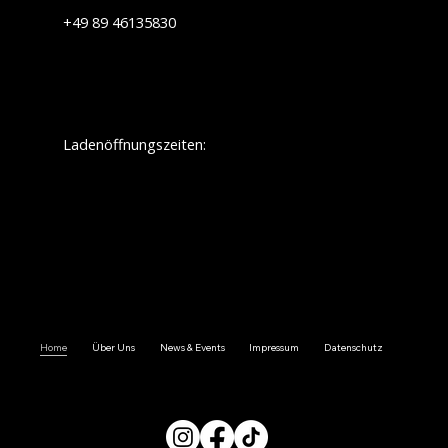
+49 89 46135830
info@touratech-sued.de
Ladenöffnungszeiten:
Montag:
geschlossen
Dienstag: 09.30 - 12.30/ 13.30 - 18.00
Mittwoch: 09.30 - 12.30/ 13.30 - 18.00
Donnerstag: 09.30 - 12.30/ 13.30 - 18.00
Freitag: 09.30 - 12.30/ 13.30 - 18.00
Samstag: 09.30 - 14.00
Sonnstag:
geschlossen
Home
Über Uns
News & Events
Impressum
Datenschutz
FOLGE UNS JETZT AUF SOCIAL MEDIA: