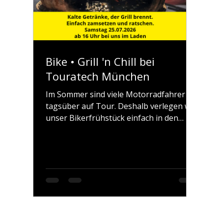
Bike • Grill 'n Chill bei
Touratech München
Im Sommer sind viele Motorradfahrer
tagsüber auf Tour. Deshalb verlegen wir
unser Bikerfrühstück einfach in den
Nachmittag. Kommt nach Eurer Ausfahrt
bei uns vorbei und lasst den Tag in
gemütlicher Runde ausklingen. Bei kalten
Getränken, einer Bratwurst vom Grill und
guten Gesprächen bleibt genügend Zeit,
sich über die schönsten Strecken, neue
Touren und kommende Abenteuer
auszutauschen. Ob Ihr Euch schon lange