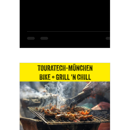
Samstag, den 22. August 2026, wird bei
uns ab 16 Uhr wieder gegrillt, geratscht
und gemeinsam ein entspannter
Sommerabend verbracht. Freut Euch auf
kalte Getränke, gute Gespräche,
Motorräder vor der Tür und natürlich
wieder unsere legendären
Wildsaubratwürstl vom Grill. Ganz egal,
ob Ihr nach Eurer Tagestour
vorbeikommt,