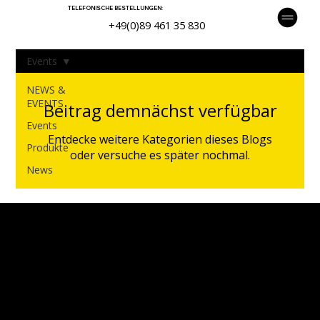
TELEFONISCHE BESTELLUNGEN:
+49(0)89 461 35 830
Events
NEWS &
EVENTS
Beitrag demnächst verfügbar
Events
Entdecke weitere Kategorien dieses Blogs
Produkte
oder versuche es später nochmal.
News