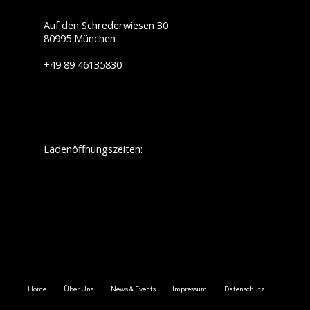
Auf den Schrederwiesen 30
80995 München
+49 89 46135830
info@touratech-sued.de
Ladenöffnungszeiten:
Montag:
geschlossen
Dienstag: 09.30 - 12.30/ 13.30 - 18.00
Mittwoch: 09.30 - 12.30/ 13.30 - 18.00
Donnerstag: 09.30 - 12.30/ 13.30 - 18.00
Freitag: 09.30 - 12.30/ 13.30 - 18.00
Samstag: 09.30 - 14.00
Sonnstag:
geschlossen
Home
Über Uns
News & Events
Impressum
Datenschutz