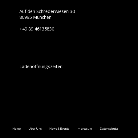
Auf den Schrederwiesen 30
80995 München
+49 89 46135830
info@touratech-sued.de
Ladenöffnungszeiten:
Montag:
geschlossen
Dienstag: 09.30 - 12.30/ 13.30 - 18.00
Mittwoch: 09.30 - 12.30/ 13.30 - 18.00
Donnerstag: 09.30 - 12.30/ 13.30 - 18.00
Freitag: 09.30 - 12.30/ 13.30 - 18.00
Samstag: 09.30 - 14.00
Sonnstag:
geschlossen
Home
Über Uns
News & Events
Impressum
Datenschutz