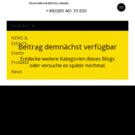
TELEFONISCHE BESTELLUNGEN:
+49(0)89 461 35 830
Produkte
NEWS &
EVENTS
Beitrag demnächst verfügbar
Events
Entdecke weitere Kategorien dieses Blogs
Produkte
oder versuche es später nochmal.
News