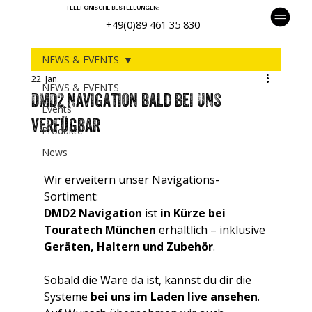
TELEFONISCHE BESTELLUNGEN:
+49(0)89 461 35 830
NEWS & EVENTS
22. Jan.
NEWS & EVENTS
DMD2 Navigation bald bei UNS
Events
verfügbar
Produkte
News
Wir erweitern unser Navigations-
Sortiment: 
DMD2 Navigation
 ist 
in Kürze bei 
Touratech München
 erhältlich – inklusive 
Geräten, Haltern und Zubehör
.
Sobald die Ware da ist, kannst du dir die 
Systeme 
bei uns im Laden live ansehen
.