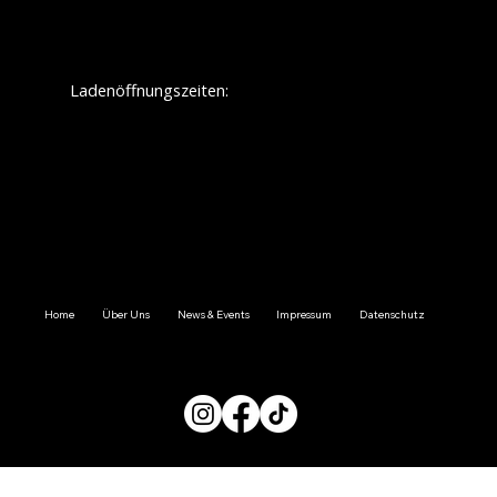
Ladenöffnungszeiten:
Montag:
geschlossen
Dienstag: 09.30 - 12.30/ 13.30 - 18.00
Mittwoch: 09.30 - 12.30/ 13.30 - 18.00
Donnerstag: 09.30 - 12.30/ 13.30 - 18.00
Freitag: 09.30 - 12.30/ 13.30 - 18.00
Samstag: 09.30 - 14.00
Sonnstag:
geschlossen
Home
Über Uns
News & Events
Impressum
Datenschutz
FOLGE UNS JETZT AUF SOCIAL MEDIA: