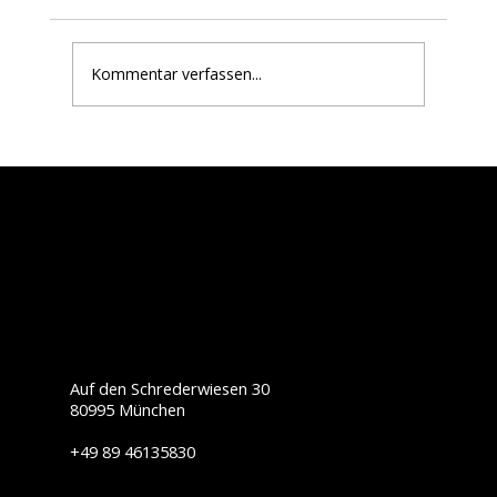
Bike • Grill ’n Chill ist zurück!
Kommentar verfassen...
Auf den Schrederwiesen 30
80995 München
+49 89 46135830
info@touratech-sued.de