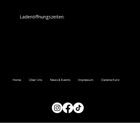
Ladenöffnungszeiten:
Montag:
geschlossen
Dienstag: 09.30 - 12.30/ 13.30 - 18.00
Mittwoch: 09.30 - 12.30/ 13.30 - 18.00
Donnerstag: 09.30 - 12.30/ 13.30 - 18.00
Freitag: 09.30 - 12.30/ 13.30 - 18.00
Samstag: 09.30 - 14.00
Sonnstag:
geschlossen
Home
Über Uns
News & Events
Impressum
Datenschutz
FOLGE UNS JETZT AUF SOCIAL MEDIA: