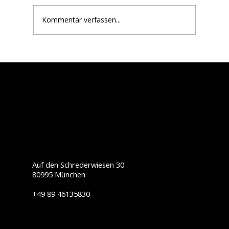
Bike • Grill ’n Chill ist zurück!
Kommentar verfassen...
Auf den Schrederwiesen 30
80995 München
+49 89 46135830
info@touratech-sued.de